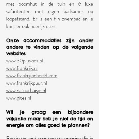
met boomhut in de tuin en 6 luxe
safaritenten met eigen badkamer op
loopafstand. Er is een fijn zwembad en je
kunt er ook heerlijk eten.
Onze a
ccommodaties zijn onder
andere te vinden op de volgende
websites:
www.30pluskids.nl
www.frankrijk.nl
www.frankrijkinbeeld.com
www.frankrijkpuur.nl
www.natuurhuisje.nl
www.gites.nl
Wil je gra
ag een bijzondere
va
kantie maar heb je niet de tijd en
energie om alles goed te plannen?
Ben je op zoek naar een reiservaring die je