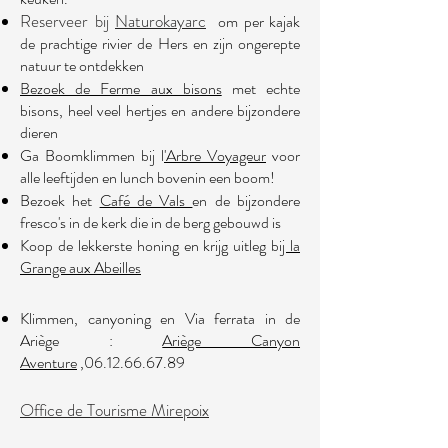
Reserveer bij
Naturokayarc
om per kajak
de prachtige rivier de Hers en zijn ongerepte
natuur te ontdekken
Bezoek de Ferme aux bisons
met echte
bisons, heel veel hertjes en andere bijzondere
dieren
Ga Boomklimmen bij l
'Arbre Voyageur
voor
alle leeftijden en lunch bovenin een boom!
Bezoek het
Café de Vals
en de bijzondere
fresco's in de kerk die in de berg gebouwd is
Koop de lekkerste honing en krijg uitleg bi
j la
Grange aux Abeilles
Klimmen, canyoning en Via ferrata in de
Ariège :
Ariège Canyon
Aventure
,
06.12.66.67.89
Office de Tourisme Mirepoix