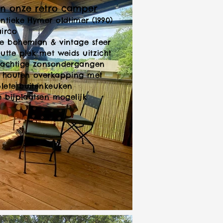
 in onze retro camper
ntieke Hymer oldtimer (1990)
irco
e bohemian & vintage sfeer
utte plek met weids uitzicht
rachtige zonsondergangen
e houten overkapping met
lete buitenkeuken
e bijplaatsen mogelijk