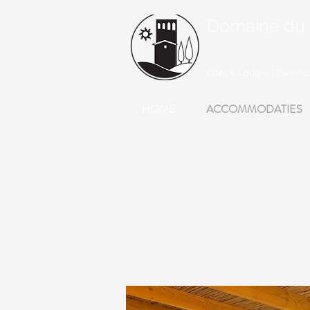
Domaine du
Gîtes & Lodges | Zwemba
HOME
ACCOMMODATIES