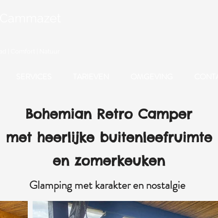
 Cammazet
d | Comfort | Natuur
SERVICES
TARIEVEN
OMGEVING
CONT
Bohemian Retro Camper
met heerlijke buitenleefruimte
en zomerkeuken
Glamping met karakter en nostalgie