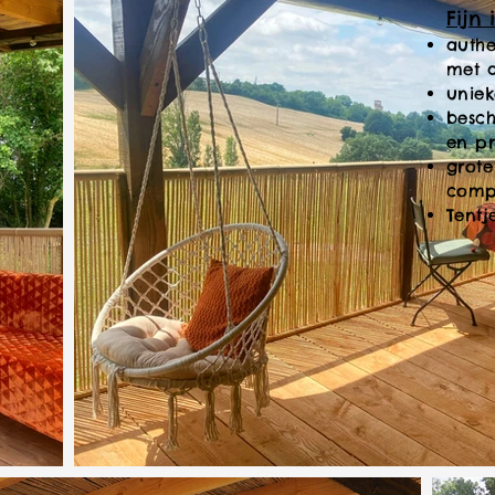
Fijn
authe
met a
uniek
besch
en p
grot
comp
Tentj